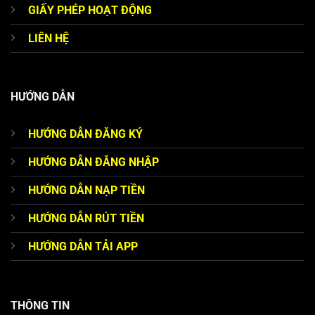
GIẤY PHÉP HOẠT ĐỘNG
LIÊN HỆ
HƯỚNG DẪN
HƯỚNG DẪN ĐĂNG KÝ
HƯỚNG DẪN ĐĂNG NHẬP
HƯỚNG DẪN NẠP TIỀN
HƯỚNG DẪN RÚT TIỀN
HƯỚNG DẪN TẢI APP
THÔNG TIN