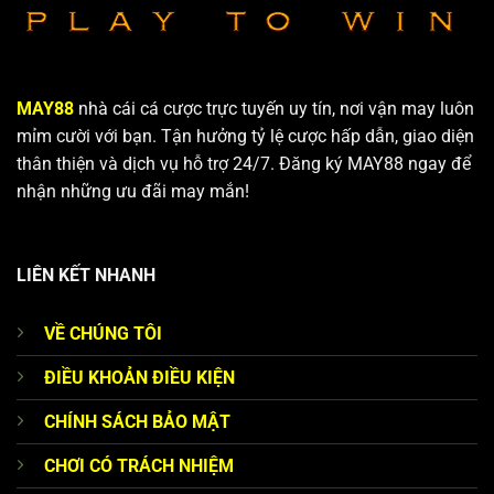
MAY88
nhà cái cá cược trực tuyến uy tín, nơi vận may luôn
mỉm cười với bạn. Tận hưởng tỷ lệ cược hấp dẫn, giao diện
thân thiện và dịch vụ hỗ trợ 24/7. Đăng ký MAY88 ngay để
nhận những ưu đãi may mắn!
LIÊN KẾT NHANH
VỀ CHÚNG TÔI
ĐIỀU KHOẢN ĐIỀU KIỆN
CHÍNH SÁCH BẢO MẬT
CHƠI CÓ TRÁCH NHIỆM