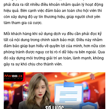
phải đưa ra rất nhiều điều khoản nhằm quản lý hoạt động
hiệu quả. Bên cạnh việc đảm bảo an toàn cho hội viên thì
còn xây dựng độ uy tín thương hiệu, giúp người chơi yên
tâm tham gia cá cược.
Mỗi khách hàng khi sử dụng dịch vụ đều cần phải đọc kỹ
tất cả nội dung trong chính sách bảo mật. Điều này nhằm
đảm bảo giúp bạn hiểu về quyền lợi của mình, hơn nữa còn
phòng tránh được nguy cơ bị rò rỉ dữ liệu ra bên ngoài. Qua
đó xây dựng môi trường giải trí an toàn, lành mạnh, không
gây ra sự khó chịu cho thành viên.