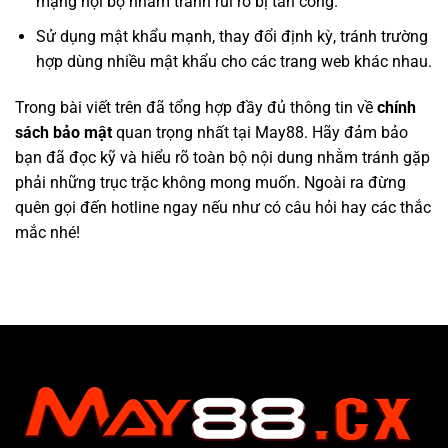
mạng nội bộ nhằm tránh rủi ro bị tấn công.
Sử dụng mật khẩu mạnh, thay đổi định kỳ, tránh trường
hợp dùng nhiều mật khẩu cho các trang web khác nhau.
Trong bài viết trên đã tổng hợp đầy đủ thông tin về
chính
sách bảo mật
quan trọng nhất tại May88. Hãy đảm bảo
bạn đã đọc kỹ và hiểu rõ toàn bộ nội dung nhằm tránh gặp
phải những trục trặc không mong muốn. Ngoài ra đừng
quên gọi đến hotline ngay nếu như có câu hỏi hay các thắc
mắc nhé!