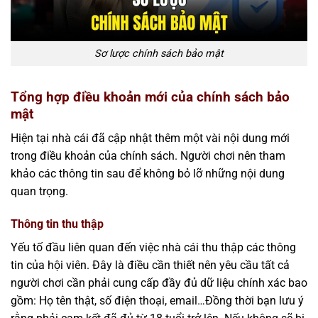
Sơ lược chính sách bảo mật
Tổng hợp điều khoản mới của chính sách bảo
mật
Hiện tại nhà cái đã cập nhật thêm một vài nội dung mới
trong điều khoản của chính sách. Người chơi nên tham
khảo các thông tin sau để không bỏ lỡ những nội dung
quan trọng.
Thông tin thu thập
Yếu tố đầu liên quan đến việc nhà cái thu thập các thông
tin của hội viên. Đây là điều cần thiết nên yêu cầu tất cả
người chơi cần phải cung cấp đầy đủ dữ liệu chính xác bao
gồm: Họ tên thật, số điện thoại, email…Đồng thời bạn lưu ý