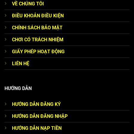
VỀ CHÚNG TÔI
ĐIỀU KHOẢN ĐIỀU KIỆN
CHÍNH SÁCH BẢO MẬT
CHƠI CÓ TRÁCH NHIỆM
GIẤY PHÉP HOẠT ĐỘNG
LIÊN HỆ
HƯỚNG DẪN
HƯỚNG DẪN ĐĂNG KÝ
HƯỚNG DẪN ĐĂNG NHẬP
HƯỚNG DẪN NẠP TIỀN