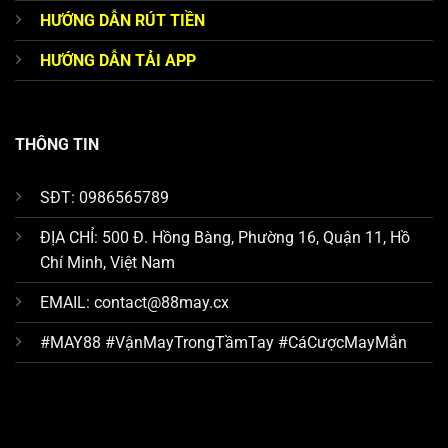
HƯỚNG DẪN RÚT TIỀN
HƯỚNG DẪN TẢI APP
THÔNG TIN
SĐT:
0986565789
ĐỊA CHỈ:
500 Đ. Hồng Bàng, Phường 16, Quận 11, Hồ
Chí Minh, Việt Nam
EMAIL:
contact@88may.cx
#MAY88 #VậnMayTrongTầmTay #CáCượcMayMắn