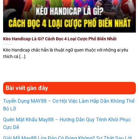
Kèo Handicap Là Gì? Cách Đọc 4 Loại Cược Phổ Biến Nhất
Kèo Handicap chắc hẳn là thuật ngữ quen thuộc với những ai yêu
thích cá [...]
Bài viết gần đây
Tuyển Dụng MAY88 – Cơ Hội Việc Làm Hấp Dẫn Không Thể
Bỏ Lỡ
Quên Mật Khẩu May88 – Hướng Dẫn Quy Trình Khôi Phục
Cực Dễ
Giải Mã May88 Lừa Đảo Có Đúng Không? Sự Thật Sau Lời