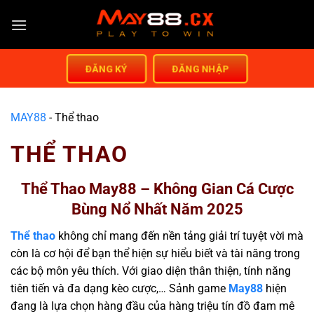
ĐĂNG KÝ
ĐĂNG NHẬP
MAY88
-
Thể thao
THỂ THAO
Thể Thao May88 – Không Gian Cá Cược
Bùng Nổ Nhất Năm 2025
Thể thao
không chỉ mang đến nền tảng giải trí tuyệt vời mà
còn là cơ hội để bạn thể hiện sự hiểu biết và tài năng trong
các bộ môn yêu thích. Với giao diện thân thiện, tính năng
tiên tiến và đa dạng kèo cược,… Sảnh game
May88
hiện
đang là lựa chọn hàng đầu của hàng triệu tín đồ đam mê