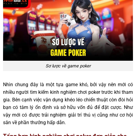
Sơ lược về game poker
Nhìn chung đây là một tựa game khó, bởi vậy nên mới có
nhiều người tìm kiếm kinh nghiệm chơi poker trước khi tham
gia. Bên cạnh việc vận dụng khéo léo chiến thuật còn đòi hỏi
bạn có tâm lý ổn định và sở hữu vốn đủ để đặt cược. Như
vậy mới có được trải nghiệm giải trí thú vị cũng như cơ hội
săn về phần thưởng hấp dẫn.