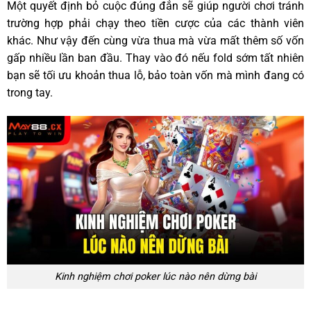
Một quyết định bỏ cuộc đúng đắn sẽ giúp người chơi tránh
trường hợp phải chạy theo tiền cược của các thành viên
khác. Như vậy đến cùng vừa thua mà vừa mất thêm số vốn
gấp nhiều lần ban đầu. Thay vào đó nếu fold sớm tất nhiên
bạn sẽ tối ưu khoản thua lỗ, bảo toàn vốn mà mình đang có
trong tay.
Kinh nghiệm chơi poker lúc nào nên dừng bài