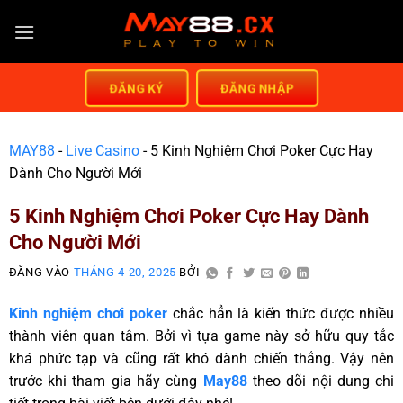
ĐĂNG KÝ
ĐĂNG NHẬP
MAY88
-
Live Casino
-
5 Kinh Nghiệm Chơi Poker Cực Hay
Dành Cho Người Mới
5 Kinh Nghiệm Chơi Poker Cực Hay Dành
Cho Người Mới
ĐĂNG VÀO
THÁNG 4 20, 2025
BỞI
Kinh nghiệm chơi poker
chắc hẳn là kiến thức được nhiều
thành viên quan tâm. Bởi vì tựa game này sở hữu quy tắc
khá phức tạp và cũng rất khó dành chiến thắng. Vậy nên
trước khi tham gia hãy cùng
May88
theo dõi nội dung chi