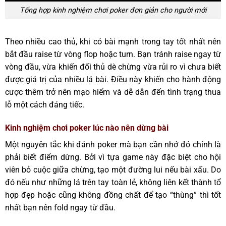
Tổng hợp kinh nghiệm chơi poker đơn giản cho người mới
Theo nhiều cao thủ, khi có bài mạnh trong tay tốt nhất nên
bắt đầu raise từ vòng flop hoặc turn. Bạn tránh raise ngay từ
vòng đầu, vừa khiến đối thủ dè chừng vừa rủi ro vì chưa biết
được giá trị của nhiều lá bài. Điều này khiến cho hành động
cược thêm trở nên mạo hiểm và dễ dẫn đến tình trạng thua
lỗ một cách đáng tiếc.
Kinh nghiệm chơi poker lúc nào nên dừng bài
Một nguyên tắc khi đánh poker mà bạn cần nhớ đó chính là
phải biết điểm dừng. Bởi vì tựa game này đặc biệt cho hội
viên bỏ cuộc giữa chừng, tạo một đường lui nếu bài xấu. Do
đó nếu như những lá trên tay toàn lẻ, không liên kết thành tổ
hợp đẹp hoặc cũng không đồng chất để tạo “thùng” thì tốt
nhất bạn nên fold ngay từ đầu.