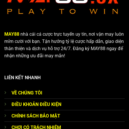
MAY88
nhà cái cá cược trực tuyến uy tín, nơi vận may luôn
mỉm cười với bạn. Tận hưởng tỷ lệ cược hấp dẫn, giao diện
thân thiện và dịch vụ hỗ trợ 24/7. Đăng ký MAY88 ngay để
nhận những ưu đãi may mắn!
LIÊN KẾT NHANH
VỀ CHÚNG TÔI
ĐIỀU KHOẢN ĐIỀU KIỆN
CHÍNH SÁCH BẢO MẬT
CHƠI CÓ TRÁCH NHIỆM