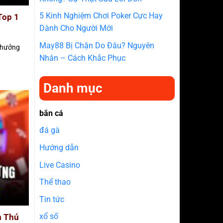
5 Kinh Nghiệm Chơi Poker Cực Hay
Top 1
Dành Cho Người Mới
 tài khoản và thực hiện giao dịch đầu tiên,
May88 Bị Chặn Do Đâu? Nguyên
 thưởng
Nhân – Cách Khắc Phục
Danh mục
dạng cho hội viên. Dưới đây là những trò chơi
bắn cá
đá gà
o thủ.
Hướng dẫn
h chơi độc đáo.
Live Casino
 liệt.
Thể thao
họn cho mình siêu phẩm phù hợp và đăng ký trải
Tin tức
xổ số
m Thú