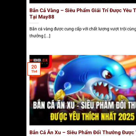
đều hỗ trợ người chơi tối ưu hóa sát thương, dễ d
Bắn Cá Vàng – Siêu Phẩm Giải Trí Được Yêu 
Khuyến mãi bắn cá cực khủng
Tại May88
Ngoài kho game phong phú, sảnh giải trí còn nổi 
Bắn cá vàng được cung cấp với chất lượng vượt trội cùng 
khách hàng sẽ được tặng mã khuyến mãi đặc biệt
thưởng [...]
Danh sách siêu phẩm bắn cá
Nhà cái luôn nỗ lực đổi mới kho game liên tục, 
20
săn thuỷ quái nổi bật để bạn tham khảo:
Th4
Săn quái Tài Lộc: Siêu phẩm hấp dẫn với nhiều bo
Bắn cá Tiên: Mang đến không gian huyền ảo, kết 
Câu cá Đại Dương: Đưa hội viên vào hành trình k
Mang đến kho game hấp dẫn,
bắn cá
tại May88 
nghiệm chuyên mục này nhé!
Bắn Cá Ăn Xu – Siêu Phẩm Đổi Thưởng Được