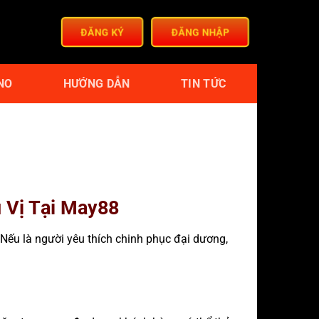
ĐĂNG KÝ
ĐĂNG NHẬP
NO
HƯỚNG DẪN
TIN TỨC
 Vị Tại May88
 Nếu là người yêu thích chinh phục đại dương,