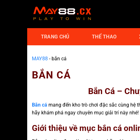
TRANG CHỦ
THỂ THAO
MAY88
-
bắn cá
BẮN CÁ
Bắn Cá – Chu
Bắn cá
mang đến kho trò chơi đặc sắc cùng hệ th
hãy khám phá ngay chuyên mục giải trí này nhé!
Giới thiệu về mục bắn cá onli