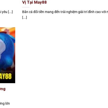
Vị Tại May88
yêu [...]
Bắn cá đổi tiền mang đến trải nghiệm giải trí đỉnh cao với 
[...]
ợng
ởng lớn