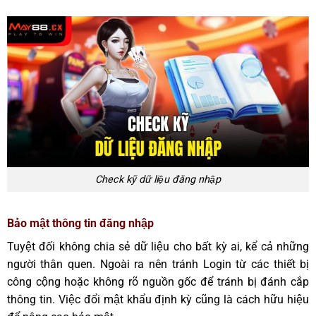
Check kỹ dữ liệu đăng nhập
Bảo mật thông tin đăng nhập
Tuyệt đối không chia sẻ dữ liệu cho bất kỳ ai, kể cả những
người thân quen. Ngoài ra nên tránh Login từ các thiết bị
công cộng hoặc không rõ nguồn gốc để tránh bị đánh cắp
thông tin. Việc đổi mật khẩu định kỳ cũng là cách hữu hiệu