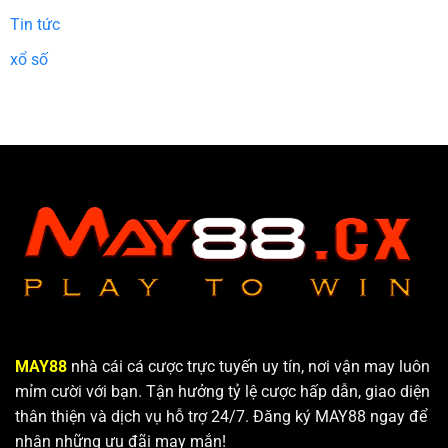
Tin tức
xổ số
MAY88
nhà cái cá cược trực tuyến uy tín, nơi vận may luôn
mỉm cười với bạn. Tận hưởng tỷ lệ cược hấp dẫn, giao diện
thân thiện và dịch vụ hỗ trợ 24/7. Đăng ký MAY88 ngay để
nhận những ưu đãi may mắn!