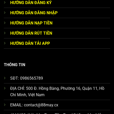
HƯỚNG DẪN ĐĂNG KÝ
HƯỚNG DẪN ĐĂNG NHẬP
HƯỚNG DẪN NẠP TIỀN
HƯỚNG DẪN RÚT TIỀN
HƯỚNG DẪN TẢI APP
THÔNG TIN
SĐT:
0986565789
ĐỊA CHỈ:
500 Đ. Hồng Bàng, Phường 16, Quận 11, Hồ
Chí Minh, Việt Nam
EMAIL:
contact@88may.cx