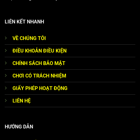
LIÊN KẾT NHANH
VỀ CHÚNG TÔI
ĐIỀU KHOẢN ĐIỀU KIỆN
CHÍNH SÁCH BẢO MẬT
CHƠI CÓ TRÁCH NHIỆM
GIẤY PHÉP HOẠT ĐỘNG
LIÊN HỆ
HƯỚNG DẪN