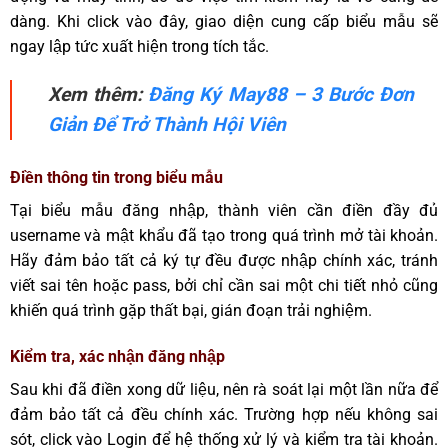
dàng. Khi click vào đây, giao diện cung cấp biểu mẫu sẽ
ngay lập tức xuất hiện trong tích tắc.
Xem thêm:
Đăng Ký May88 – 3 Bước Đơn
Giản Để Trở Thành Hội Viên
Điền thông tin trong biểu mẫu
Tại biểu mẫu đăng nhập, thành viên cần điền đầy đủ
username và mật khẩu đã tạo trong quá trình mở tài khoản.
Hãy đảm bảo tất cả ký tự đều được nhập chính xác, tránh
viết sai tên hoặc pass, bởi chỉ cần sai một chi tiết nhỏ cũng
khiến quá trình gặp thất bại, gián đoạn trải nghiệm.
Kiểm tra, xác nhận đăng nhập
Sau khi đã điền xong dữ liệu, nên rà soát lại một lần nữa để
đảm bảo tất cả đều chính xác. Trường hợp nếu không sai
sót, click vào Login để hệ thống xử lý và kiểm tra tài khoản.