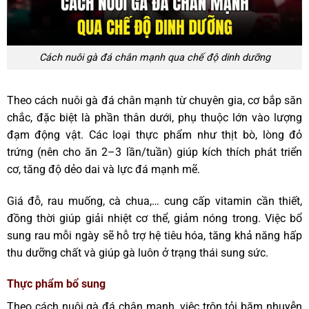
Cách nuôi gà đá chân mạnh qua chế độ dinh dưỡng
Theo cách nuôi gà đá chân mạnh từ chuyên gia, cơ bắp săn
chắc, đặc biệt là phần thân dưới, phụ thuộc lớn vào lượng
đạm động vật. Các loại thực phẩm như thịt bò, lòng đỏ
trứng (nên cho ăn 2–3 lần/tuần) giúp kích thích phát triển
cơ, tăng độ dẻo dai và lực đá mạnh mẽ.
Giá đỗ, rau muống, cà chua,… cung cấp vitamin cần thiết,
đồng thời giúp giải nhiệt cơ thể, giảm nóng trong. Việc bổ
sung rau mỗi ngày sẽ hỗ trợ hệ tiêu hóa, tăng khả năng hấp
thu dưỡng chất và giúp gà luôn ở trạng thái sung sức.
Thực phẩm bổ sung
Theo cách nuôi gà đá chân mạnh, việc trộn tỏi băm nhuyễn