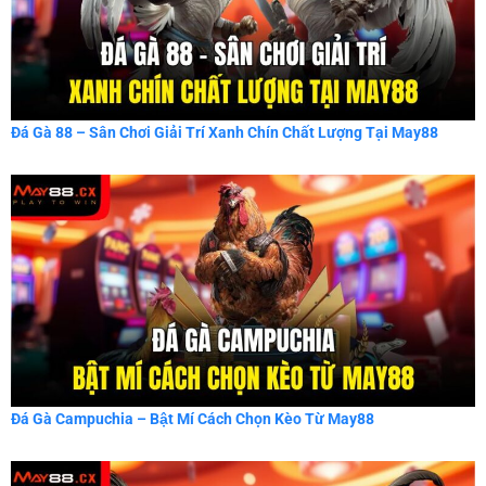
Đá Gà 88 – Sân Chơi Giải Trí Xanh Chín Chất Lượng Tại May88
Đá Gà Campuchia – Bật Mí Cách Chọn Kèo Từ May88