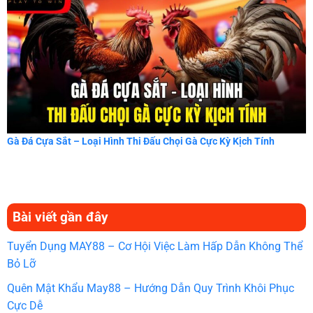
Gà Đá Cựa Sắt – Loại Hình Thi Đấu Chọi Gà Cực Kỳ Kịch Tính
Bài viết gần đây
Tuyển Dụng MAY88 – Cơ Hội Việc Làm Hấp Dẫn Không Thể
Bỏ Lỡ
Quên Mật Khẩu May88 – Hướng Dẫn Quy Trình Khôi Phục
Cực Dễ